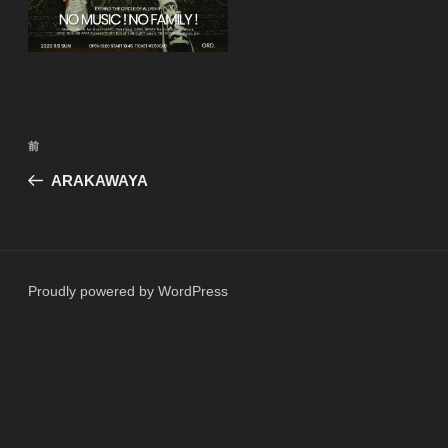
投
前
前
稿
の
ARAKAWAYA
ナ
投
ビ
稿
ゲ
ー
Proudly powered by WordPress
シ
ョ
ン