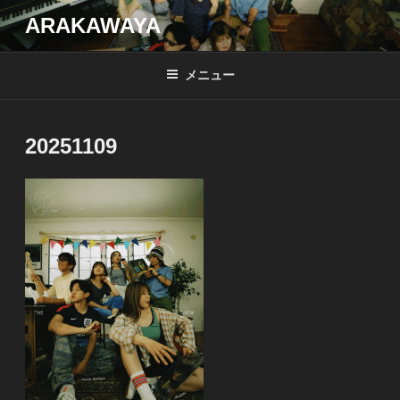
コ
ARAKAWAYA
ン
テ
メニュー
ン
ツ
へ
20251109
ス
キ
ッ
プ