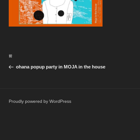
投
前
前
稿
の
ohana popup party in MOJA in the house
ナ
投
ビ
稿
ゲ
ー
Proudly powered by WordPress
シ
ョ
ン