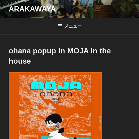
コ
ARAKAWAYA
ン
テ
メニュー
ン
ツ
へ
ohana popup in MOJA in the
ス
キ
house
ッ
プ