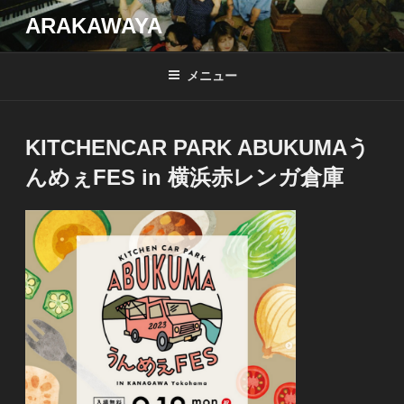
コ
ARAKAWAYA
ン
テ
メニュー
ン
ツ
へ
KITCHENCAR PARK ABUKUMAう
ス
キ
んめぇFES in 横浜赤レンガ倉庫
ッ
プ