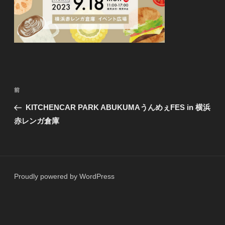
投
前
前
稿
の
KITCHENCAR PARK ABUKUMAうんめぇFES in 横浜
ナ
投
赤レンガ倉庫
ビ
稿
ゲ
ー
シ
Proudly powered by WordPress
ョ
ン