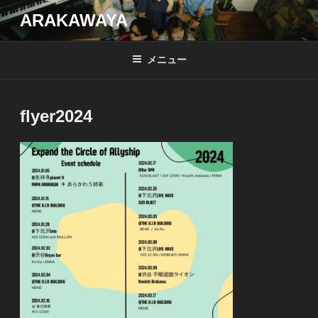
コ
ARAKAWAYA
ン
テ
メニュー
ン
ツ
へ
flyer2024
ス
キ
ッ
プ