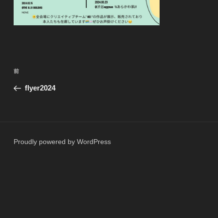
投
前
前
稿
の
flyer2024
ナ
投
ビ
稿
ゲ
ー
Proudly powered by WordPress
シ
ョ
ン